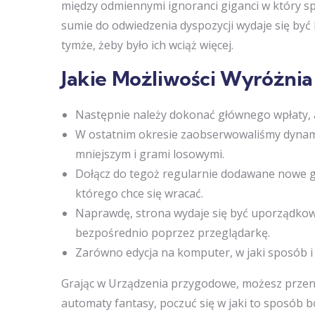
między odmiennymi ignoranci giganci w który sp
sumie do odwiedzenia dyspozycji wydaje się być 
tymże, żeby było ich wciąż więcej.
Jakie Możliwości Wyróżnia
Następnie należy dokonać głównego wpłaty, a
W ostatnim okresie zaobserwowaliśmy dynam
mniejszym i grami losowymi.
Dołącz do tegoż regularnie dodawane nowe gr
którego chce się wracać.
Naprawdę, strona wydaje się być uporządko
bezpośrednio poprzez przeglądarkę.
Zarówno edycja na komputer, w jaki sposób i 
Grając w Urządzenia przygodowe, możesz przeni
automaty fantasy, poczuć się w jaki to sposób 