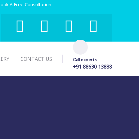
ook A Free Consultation
LERY
CONTACT US
Call experts
+91 88630 13888