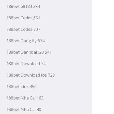
188bet 68183 294
188bet Codes 651
188bet Codes 707
188bet Dang Ky 674
188bet Danhbai123 541
188bet Download 74
188bet Download Ios 723
188bet Link 456
188bet Nha Cai 163
188bet Nha Cai 40