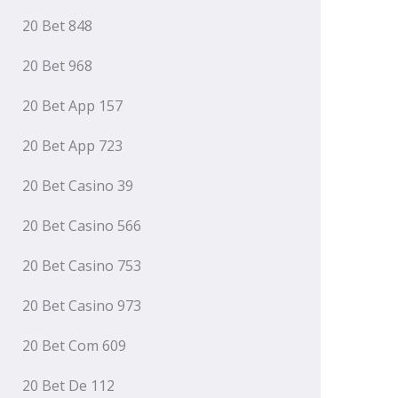
20 Bet 848
20 Bet 968
20 Bet App 157
20 Bet App 723
20 Bet Casino 39
20 Bet Casino 566
20 Bet Casino 753
20 Bet Casino 973
20 Bet Com 609
20 Bet De 112