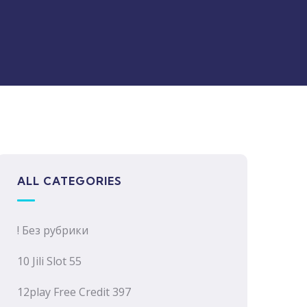
ALL CATEGORIES
! Без рубрики
10 Jili Slot 55
12play Free Credit 397