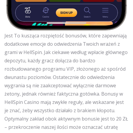
Jest To kusząca rozpiętość bonusów, które zapewniają
dodatkowe emocje do odwiedzenia Twoich wrażeń z
grami w HellSpin. Jak ciekawe według wpłacie głównego
depozytu, każdy gracz dołącza do bardzo
rozbudowanego programu VIP, złożonego aż spośród
dwunastu poziomów. Ostatecznie do odwiedzenia
wygrania są nie zaakceptować wyłącznie darmowe
żetony, jednak również faktyczna gotówka. Bonusy w
HellSpin Casino mają zwykłe reguły, ale wskazane jest
je znać, żeby wszystko działało z brakiem kłopotu.
Optymalny zakład obok aktywnym bonusie jest to 20 ZŁ
– przekroczenie naszej ilości może oznaczać utratę