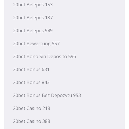
20bet Belepes 153
20bet Belepes 187
20bet Belepes 949
20bet Bewertung 557
20bet Bono Sin Deposito 596
20bet Bonus 631
20bet Bonus 843
20bet Bonus Bez Depozytu 953
20bet Casino 218
20bet Casino 388