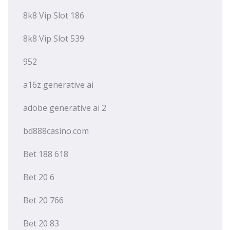
8k8 Vip Slot 186
8k8 Vip Slot 539
952
a16z generative ai
adobe generative ai 2
bd888casino.com
Bet 188 618
Bet 20 6
Bet 20 766
Bet 20 83