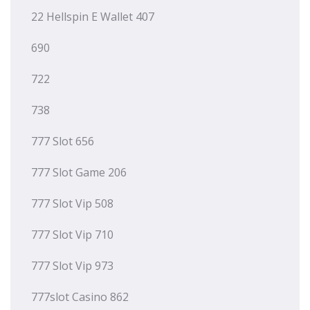
22 Hellspin E Wallet 407
690
722
738
777 Slot 656
777 Slot Game 206
777 Slot Vip 508
777 Slot Vip 710
777 Slot Vip 973
777slot Casino 862