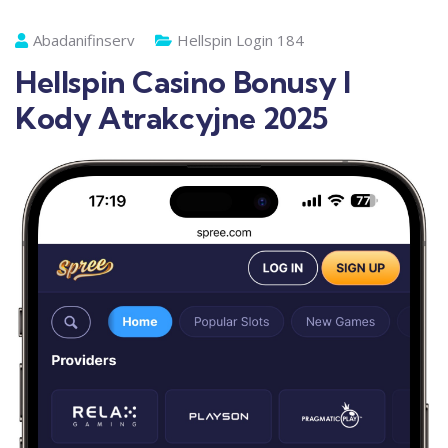
Abadanifinserv
Hellspin Login 184
Hellspin Casino Bonusy I
Kody Atrakcyjne 2025