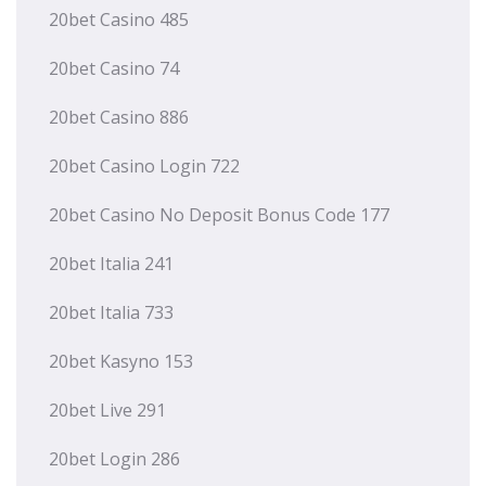
20bet Casino 485
20bet Casino 74
20bet Casino 886
20bet Casino Login 722
20bet Casino No Deposit Bonus Code 177
20bet Italia 241
20bet Italia 733
20bet Kasyno 153
20bet Live 291
20bet Login 286