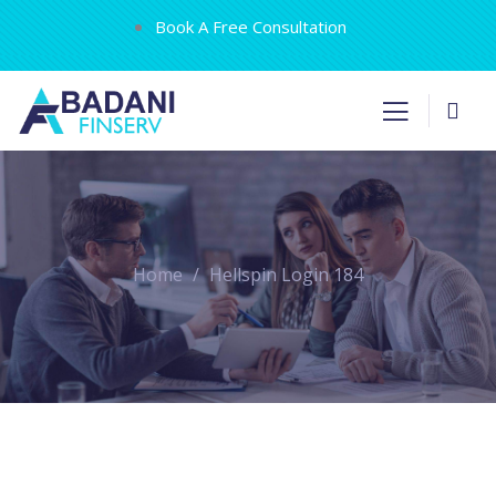
Book A Free Consultation
Home
Hellspin Login 184