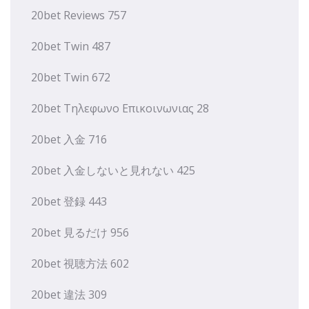
20bet Reviews 757
20bet Twin 487
20bet Twin 672
20bet Τηλεφωνο Επικοινωνιας 28
20bet 入金 716
20bet 入金しないと見れない 425
20bet 登録 443
20bet 見るだけ 956
20bet 視聴方法 602
20bet 違法 309