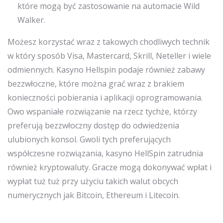
które mogą być zastosowanie na automacie Wild
Walker.
Możesz korzystać wraz z takowych chodliwych technik
w który sposób Visa, Mastercard, Skrill, Neteller i wiele
odmiennych. Kasyno Hellspin podaje również zabawy
bezzwłoczne, które można grać wraz z brakiem
konieczności pobierania i aplikacji oprogramowania.
Owo wspaniałe rozwiązanie na rzecz tychże, którzy
preferują bezzwłoczny dostęp do odwiedzenia
ulubionych konsol. Gwoli tych preferujących
współczesne rozwiązania, kasyno HellSpin zatrudnia
również kryptowaluty. Gracze mogą dokonywać wpłat i
wypłat tuż tuż przy użyciu takich walut obcych
numerycznych jak Bitcoin, Ethereum i Litecoin.