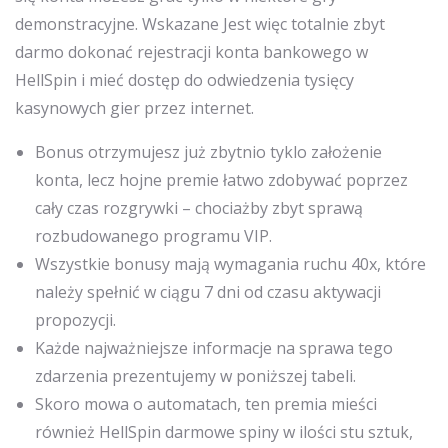
demonstracyjne. Wskazane Jest więc totalnie zbyt
darmo dokonać rejestracji konta bankowego w
HellSpin i mieć dostęp do odwiedzenia tysięcy
kasynowych gier przez internet.
Bonus otrzymujesz już zbytnio tyklo założenie
konta, lecz hojne premie łatwo zdobywać poprzez
cały czas rozgrywki – chociażby zbyt sprawą
rozbudowanego programu VIP.
Wszystkie bonusy mają wymagania ruchu 40x, które
należy spełnić w ciągu 7 dni od czasu aktywacji
propozycji.
Każde najważniejsze informacje na sprawa tego
zdarzenia prezentujemy w poniższej tabeli.
Skoro mowa o automatach, ten premia mieści
również HellSpin darmowe spiny w ilości stu sztuk,