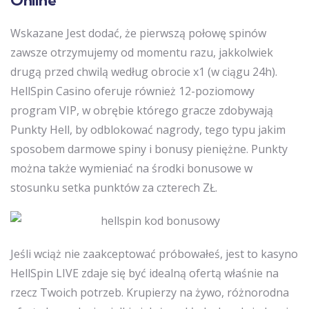
Online
Wskazane Jest dodać, że pierwszą połowę spinów
zawsze otrzymujemy od momentu razu, jakkolwiek
drugą przed chwilą według obrocie x1 (w ciągu 24h).
HellSpin Casino oferuje również 12-poziomowy
program VIP, w obrębie którego gracze zdobywają
Punkty Hell, by odblokować nagrody, tego typu jakim
sposobem darmowe spiny i bonusy pieniężne. Punkty
można także wymieniać na środki bonusowe w
stosunku setka punktów za czterech ZŁ.
Jeśli wciąż nie zaakceptować próbowałeś, jest to kasyno
HellSpin LIVE zdaje się być idealną ofertą właśnie na
rzecz Twoich potrzeb. Krupierzy na żywo, różnorodna