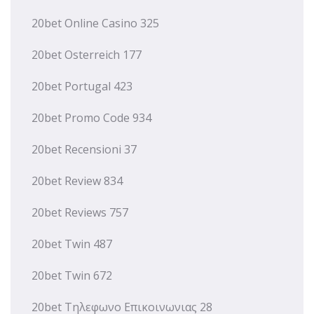
20bet Online Casino 325
20bet Osterreich 177
20bet Portugal 423
20bet Promo Code 934
20bet Recensioni 37
20bet Review 834
20bet Reviews 757
20bet Twin 487
20bet Twin 672
20bet Τηλεφωνο Επικοινωνιας 28