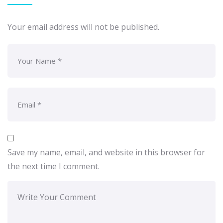
Your email address will not be published.
Save my name, email, and website in this browser for
the next time I comment.