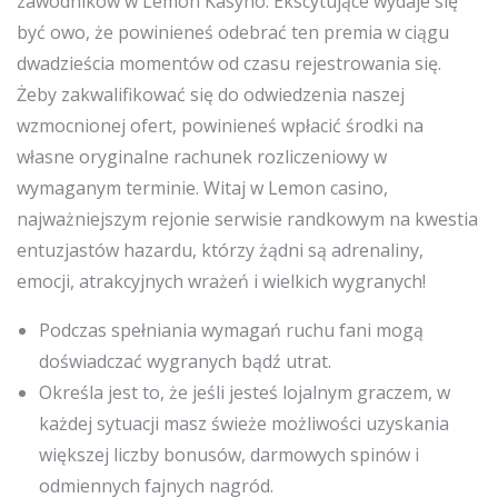
zawodników w Lemon Kasyno. Ekscytujące wydaje się
być owo, że powinieneś odebrać ten premia w ciągu
dwadzieścia momentów od czasu rejestrowania się.
Żeby zakwalifikować się do odwiedzenia naszej
wzmocnionej ofert, powinieneś wpłacić środki na
własne oryginalne rachunek rozliczeniowy w
wymaganym terminie. Witaj w Lemon casino,
najważniejszym rejonie serwisie randkowym na kwestia
entuzjastów hazardu, którzy żądni są adrenaliny,
emocji, atrakcyjnych wrażeń i wielkich wygranych!
Podczas spełniania wymagań ruchu fani mogą
doświadczać wygranych bądź utrat.
Określa jest to, że jeśli jesteś lojalnym graczem, w
każdej sytuacji masz świeże możliwości uzyskania
większej liczby bonusów, darmowych spinów i
odmiennych fajnych nagród.