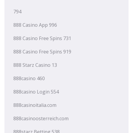
794
888 Casino App 996
888 Casino Free Spins 731
888 Casino Free Spins 919
888 Starz Casino 13
888casino 460
888casino Login 554
888casinoitalia.com
888casinoosterreich.com
888starz Betting 538