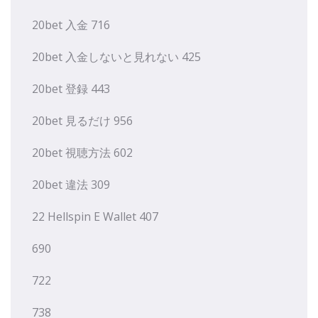
20bet 入金 716
20bet 入金しないと見れない 425
20bet 登録 443
20bet 見るだけ 956
20bet 視聴方法 602
20bet 違法 309
22 Hellspin E Wallet 407
690
722
738