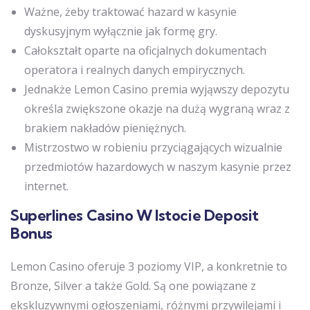
Ważne, żeby traktować hazard w kasynie
dyskusyjnym wyłącznie jak formę gry.
Całokształt oparte na oficjalnych dokumentach
operatora i realnych danych empirycznych.
Jednakże Lemon Casino premia wyjąwszy depozytu
określa zwiększone okazje na dużą wygraną wraz z
brakiem nakładów pieniężnych.
Mistrzostwo w robieniu przyciągających wizualnie
przedmiotów hazardowych w naszym kasynie przez
internet.
Superlines Casino W Istocie Deposit
Bonus
Lemon Casino oferuje 3 poziomy VIP, a konkretnie to
Bronze, Silver a także Gold. Są one powiązane z
ekskluzywnymi ogłoszeniami, różnymi przywilejami i