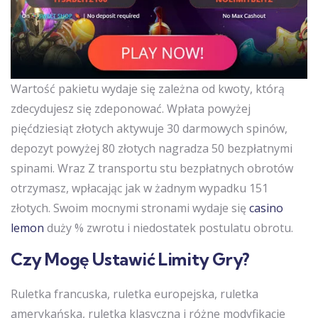
Wartość pakietu wydaje się zależna od kwoty, którą
zdecydujesz się zdeponować. Wpłata powyżej
pięćdziesiąt złotych aktywuje 30 darmowych spinów,
depozyt powyżej 80 złotych nagradza 50 bezpłatnymi
spinami. Wraz Z transportu stu bezpłatnych obrotów
otrzymasz, wpłacając jak w żadnym wypadku 151
złotych. Swoim mocnymi stronami wydaje się
casino
lemon
duży % zwrotu i niedostatek postulatu obrotu.
Czy Mogę Ustawić Limity Gry?
Ruletka francuska, ruletka europejska, ruletka
amerykańska, ruletka klasyczna i różne modyfikacje