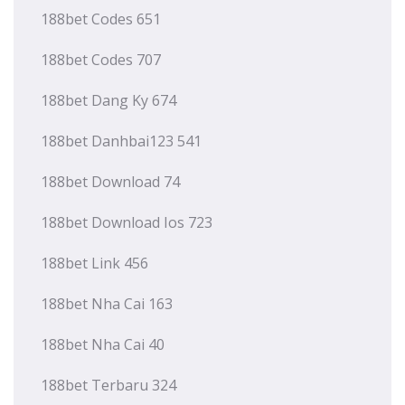
188bet Codes 651
188bet Codes 707
188bet Dang Ky 674
188bet Danhbai123 541
188bet Download 74
188bet Download Ios 723
188bet Link 456
188bet Nha Cai 163
188bet Nha Cai 40
188bet Terbaru 324