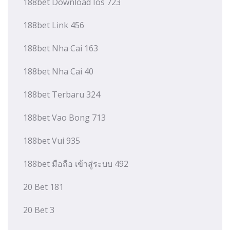
188bet Download Ios 723
188bet Link 456
188bet Nha Cai 163
188bet Nha Cai 40
188bet Terbaru 324
188bet Vao Bong 713
188bet Vui 935
188bet มือถือ เข้าสู่ระบบ 492
20 Bet 181
20 Bet 3