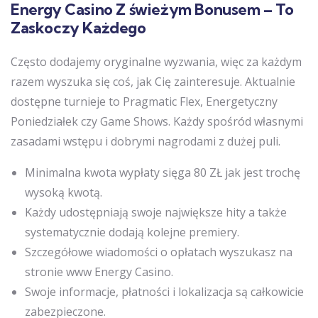
Energy Casino Z świeżym Bonusem – To
Zaskoczy Każdego
Często dodajemy oryginalne wyzwania, więc za każdym
razem wyszuka się coś, jak Cię zainteresuje. Aktualnie
dostępne turnieje to Pragmatic Flex, Energetyczny
Poniedziałek czy Game Shows. Każdy spośród własnymi
zasadami wstępu i dobrymi nagrodami z dużej puli.
Minimalna kwota wypłaty sięga 80 ZŁ jak jest trochę
wysoką kwotą.
Każdy udostępniają swoje największe hity a także
systematycznie dodają kolejne premiery.
Szczegółowe wiadomości o opłatach wyszukasz na
stronie www Energy Casino.
Swoje informacje, płatności i lokalizacja są całkowicie
zabezpieczone.