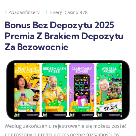
Abadanifinserv
Energi Casino 978
Bonus Bez Depozytu 2025
Premia Z Brakiem Depozytu
Za Bezowocnie
Według zakończeniu rejestrowania się możesz zostać
poproszony o prędki proces ocenie tożsamości, by