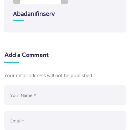
Abadanifinserv
Add a Comment
Your email address will not be published.