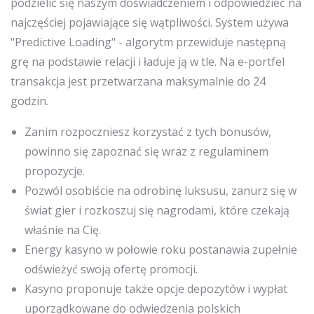
podzielić się naszym doświadczeniem i odpowiedzieć na
najczęściej pojawiające się wątpliwości. System używa
"Predictive Loading" - algorytm przewiduje następną
grę na podstawie relacji i ładuje ją w tle. Na e-portfel
transakcja jest przetwarzana maksymalnie do 24
godzin.
Zanim rozpoczniesz korzystać z tych bonusów,
powinno się zapoznać się wraz z regulaminem
propozycje.
Pozwól osobiście na odrobinę luksusu, zanurz się w
świat gier i rozkoszuj się nagrodami, które czekają
właśnie na Cię.
Energy kasyno w połowie roku postanawia zupełnie
odświeżyć swoją ofertę promocji.
Kasyno proponuje także opcje depozytów i wypłat
uporządkowane do odwiedzenia polskich