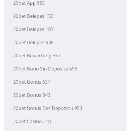
20bet App 663
20bet Belepes 153
20bet Belepes 187
20bet Belepes 949
20bet Bewertung 557
20bet Bono Sin Deposito 596
20bet Bonus 631
20bet Bonus 843
20bet Bonus Bez Depozytu 953
20bet Casino 218