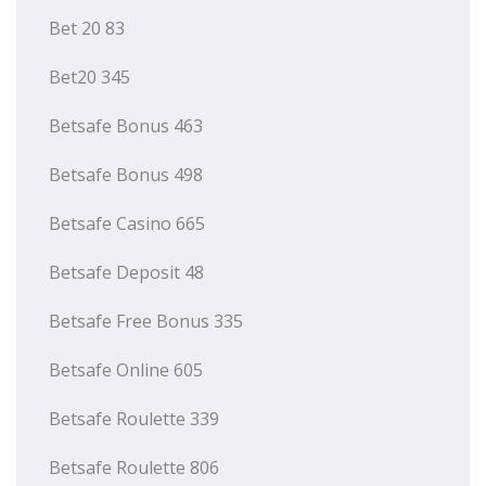
Bet 20 83
Bet20 345
Betsafe Bonus 463
Betsafe Bonus 498
Betsafe Casino 665
Betsafe Deposit 48
Betsafe Free Bonus 335
Betsafe Online 605
Betsafe Roulette 339
Betsafe Roulette 806