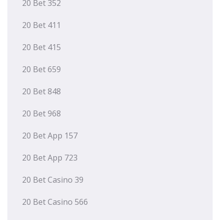
20 Bet 352
20 Bet 411
20 Bet 415
20 Bet 659
20 Bet 848
20 Bet 968
20 Bet App 157
20 Bet App 723
20 Bet Casino 39
20 Bet Casino 566