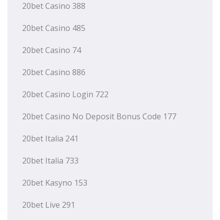
20bet Casino 388
20bet Casino 485
20bet Casino 74
20bet Casino 886
20bet Casino Login 722
20bet Casino No Deposit Bonus Code 177
20bet Italia 241
20bet Italia 733
20bet Kasyno 153
20bet Live 291