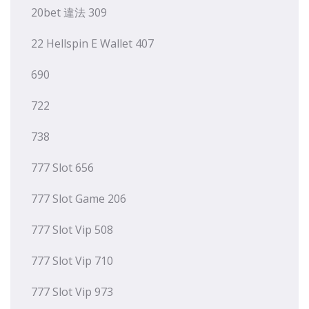
20bet 違法 309
22 Hellspin E Wallet 407
690
722
738
777 Slot 656
777 Slot Game 206
777 Slot Vip 508
777 Slot Vip 710
777 Slot Vip 973