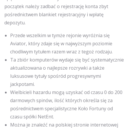
początek należy zadbać o rejestrację konta zbyt
pośrednictwem blankiet rejestracyjny i wpłatę
depozytu.
Przede wszelkim w tymże rejonie wyróżnia się
Aviator, który zdaje się w najwyższym poziomie
chodliwym tytułem razem wraz z tegoż rodzaju.
Ta zbiór komputerów wydaje się być systematycznie
aktualizowana o najlepsze rozrywki a także
luksusowe tytuły spośród progresywnymi
jackpotami.
Wielbicieli hazardu mogą uzyskać od czasu 0 do 200
darmowych spinów, ilość których określa się za
pośrednictwem specjalistyczne Koło Fortuny od
czasu spółki NetEnt.
Można je znaleźć na polskiej stronie internetowej