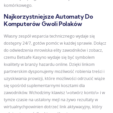
komórkowego.
Najkorzystniejsze Automaty Do
Komputerów Gwoli Polaków
Własny zespół wsparcia technicznego wydaje się
dostępny 24/7, gotów pomóc w każdej sprawie. Dołącz
do odwiedzenia mrowiska elity zawodników i zobacz,
czemu Betsafe Kasyno wydaje się być symbolem
kvalitety w branży hazardu online. Dzięki linkom
partnerskim dysponujemy możliwość robienia treści i
uzyskiwania prowizji, które możliwości odrzucić wiąże
się spośród suplementarnymi kosztami dla
zawodników. Wchodzimy klawisz \»otwórz konto\» i w
tymże czasie na ustalony mejl na żywo rezultaty w
wirtualnychpowinien dotrzeć link aktywacyjny, który