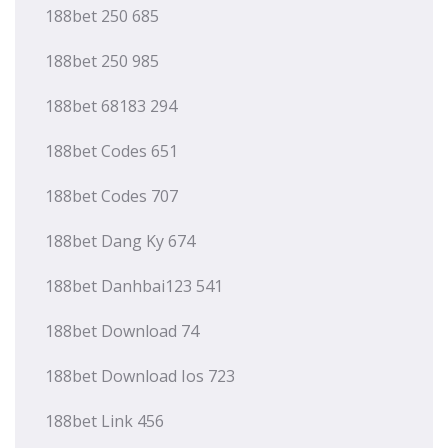
188bet 250 685
188bet 250 985
188bet 68183 294
188bet Codes 651
188bet Codes 707
188bet Dang Ky 674
188bet Danhbai123 541
188bet Download 74
188bet Download Ios 723
188bet Link 456