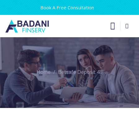
Book A Free Consultation
Home
Betsafe Deposit 48