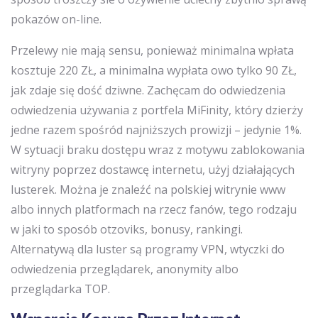
pokazów on-line.
Przelewy nie mają sensu, ponieważ minimalna wpłata
kosztuje 220 ZŁ, a minimalna wypłata owo tylko 90 ZŁ,
jak zdaje się dość dziwne. Zachęcam do odwiedzenia
odwiedzenia używania z portfela MiFinity, który dzierży
jedne razem spośród najniższych prowizji – jedynie 1%.
W sytuacji braku dostępu wraz z motywu zablokowania
witryny poprzez dostawcę internetu, użyj działających
lusterek. Można je znaleźć na polskiej witrynie www
albo innych platformach na rzecz fanów, tego rodzaju
w jaki to sposób otzoviks, bonusy, rankingi.
Alternatywą dla luster są programy VPN, wtyczki do
odwiedzenia przeglądarek, anonymity albo
przeglądarka TOP.