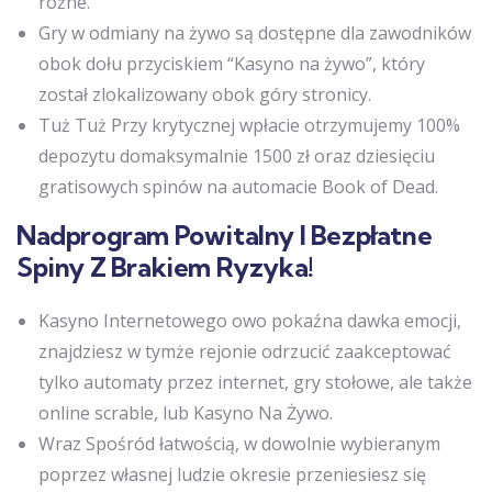
różne.
Gry w odmiany na żywo są dostępne dla zawodników
obok dołu przyciskiem “Kasyno na żywo”, który
został zlokalizowany obok góry stronicy.
Tuż Tuż Przy krytycznej wpłacie otrzymujemy 100%
depozytu domaksymalnie 1500 zł oraz dziesięciu
gratisowych spinów na automacie Book of Dead.
Nadprogram Powitalny I Bezpłatne
Spiny Z Brakiem Ryzyka!
Kasyno Internetowego owo pokaźna dawka emocji,
znajdziesz w tymże rejonie odrzucić zaakceptować
tylko automaty przez internet, gry stołowe, ale także
online scrable, lub Kasyno Na Żywo.
Wraz Spośród łatwością, w dowolnie wybieranym
poprzez własnej ludzie okresie przeniesiesz się