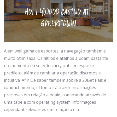
Além weil gama de esportes, a navegação também é
muito otimizada. Os filtros e atalhos ajudam bastante
no momento da seleção carry out seu esporte
predileto, além de cambiar a operação discretos e
intuitiva. Afin De saber também sobre a 20Bet País e
conduct mundo, el tomo irá trazer informações
preciosas em relação a odaie, começando através de
uma tabela com operating system informações
cependant relevantes em relação à ela.