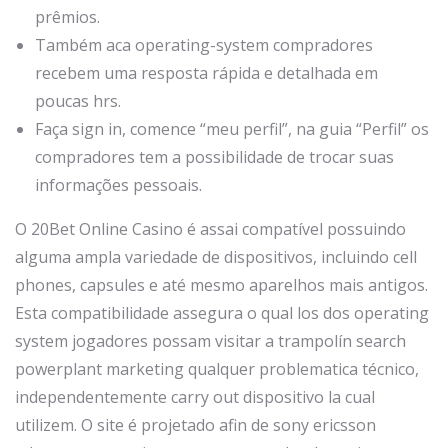
prêmios.
Também aca operating-system compradores
recebem uma resposta rápida e detalhada em
poucas hrs.
Faça sign in, comence “meu perfil”, na guia “Perfil” os
compradores tem a possibilidade de trocar suas
informações pessoais.
O 20Bet Online Casino é assai compatível possuindo
alguma ampla variedade de dispositivos, incluindo cell
phones, capsules e até mesmo aparelhos mais antigos.
Esta compatibilidade assegura o qual los dos operating
system jogadores possam visitar a trampolín search
powerplant marketing qualquer problematica técnico,
independentemente carry out dispositivo la cual
utilizem. O site é projetado afin de sony ericsson