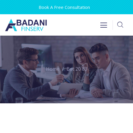
Book A Free Consultation
Home
Bet 20 83