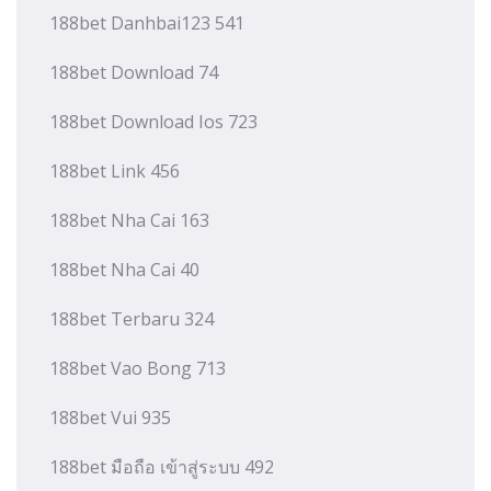
188bet Danhbai123 541
188bet Download 74
188bet Download Ios 723
188bet Link 456
188bet Nha Cai 163
188bet Nha Cai 40
188bet Terbaru 324
188bet Vao Bong 713
188bet Vui 935
188bet มือถือ เข้าสู่ระบบ 492