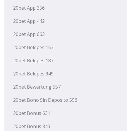
20bet App 356
20bet App 442
20bet App 663
20bet Belepes 153
20bet Belepes 187
20bet Belepes 949
20bet Bewertung 557
20bet Bono Sin Deposito 596
20bet Bonus 631
20bet Bonus 843