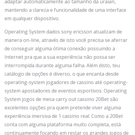
adaptar automaticamente ao tamanho da uraian,
mantendo a clareza e funcionalidade de uma interface
em qualquer dispositivo.
Operating System dados sony ericsson atualizam de
manera on-line, através de isto você precisa se aferrar
de conseguir alguma ótima conexão possuindo a
Internet pra que a sua experiência não possa ser
interrompida durante alguma falha. Além disto, teu
catálogo de opções é diverso, o que encanta desde
operating-system jogadores de cassino até operating-
system apostadores de eventos esportivos. Operating
System jogos de mesa carry out cassino 20Bet são
excelentes opções pra quem pretende viver alguma
experiência imersiva de 1 cassino real. Como a 20Bet
conta com alguma plataforma muito completa, está
continuamente focando em restar os grandes jogos de