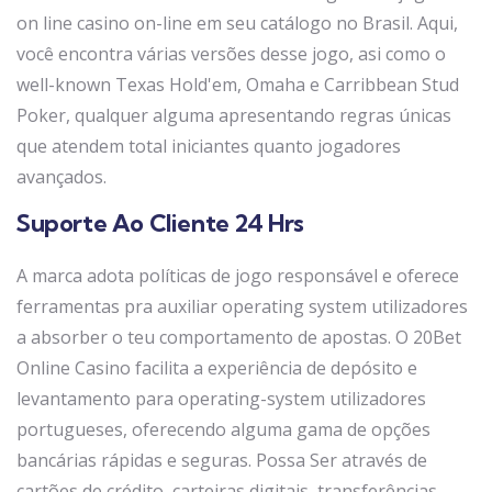
on line casino on-line em seu catálogo no Brasil. Aqui,
você encontra várias versões desse jogo, asi como o
well-known Texas Hold'em, Omaha e Carribbean Stud
Poker, qualquer alguma apresentando regras únicas
que atendem total iniciantes quanto jogadores
avançados.
Suporte Ao Cliente 24 Hrs
A marca adota políticas de jogo responsável e oferece
ferramentas pra auxiliar operating system utilizadores
a absorber o teu comportamento de apostas. O 20Bet
Online Casino facilita a experiência de depósito e
levantamento para operating-system utilizadores
portugueses, oferecendo alguma gama de opções
bancárias rápidas e seguras. Possa Ser através de
cartões de crédito, carteiras digitais, transferências