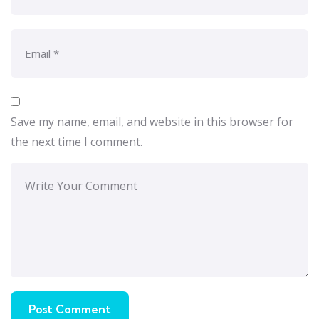
Save my name, email, and website in this browser for
the next time I comment.