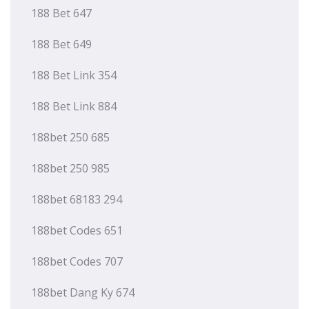
188 Bet 647
188 Bet 649
188 Bet Link 354
188 Bet Link 884
188bet 250 685
188bet 250 985
188bet 68183 294
188bet Codes 651
188bet Codes 707
188bet Dang Ky 674