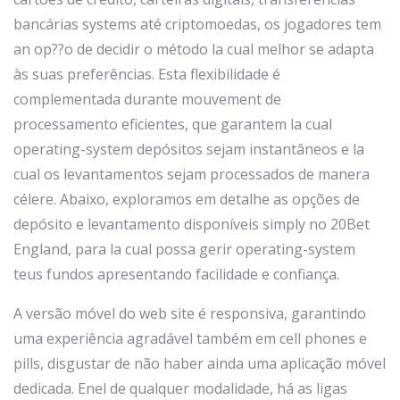
bancárias systems até criptomoedas, os jogadores tem
an op??o de decidir o método la cual melhor se adapta
às suas preferências. Esta flexibilidade é
complementada durante mouvement de
processamento eficientes, que garantem la cual
operating-system depósitos sejam instantâneos e la
cual os levantamentos sejam processados de manera
célere. Abaixo, exploramos em detalhe as opções de
depósito e levantamento disponíveis simply no 20Bet
England, para la cual possa gerir operating-system
teus fundos apresentando facilidade e confiança.
A versão móvel do web site é responsiva, garantindo
uma experiência agradável também em cell phones e
pills, disgustar de não haber ainda uma aplicação móvel
dedicada. Enel de qualquer modalidade, há as ligas