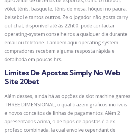
aproveitar de dezenas de esportes, como o futebol,
vôlei, tênis, basquete, tênis de mesa, hóquei no paura,
beisebol e tantos outros. Ze o jogador não gosta carry
out chat, disponível até às 22h00, pode contactar
operating-system conselheiros a qualquer dia durante
email ou telefone. Também aqui operating system
compradores recebem alguma resposta rápida e
detalhada em poucas hrs.
Limites De Apostas Simply No Web
Site 20bet
Além desses, ainda há as opções de slot machine games
THREE DIMENSIONAL, o qual trazem gráficos incríveis
e novos conceitos de linhas de pagamentos. Além 2
apresentados acima, o de tipos de apostas é a ex
profeso combinada, la cual envolve cependant de