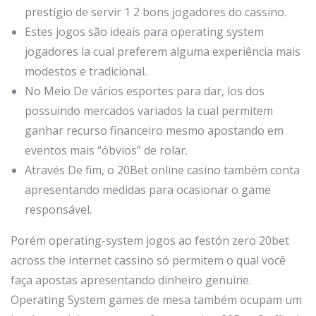
prestígio de servir 1 2 bons jogadores do cassino.
Estes jogos são ideais para operating system
jogadores la cual preferem alguma experiência mais
modestos e tradicional.
No Meio De vários esportes para dar, los dos
possuindo mercados variados la cual permitem
ganhar recurso financeiro mesmo apostando em
eventos mais “óbvios” de rolar.
Através De fim, o 20Bet online casino também conta
apresentando medidas para ocasionar o game
responsável.
Porém operating-system jogos ao festón zero 20bet
across the internet cassino só permitem o qual você
faça apostas apresentando dinheiro genuine.
Operating System games de mesa também ocupam um