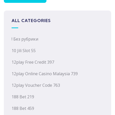
ALL CATEGORIES
! Без рубрики
10 Jili Slot 55
12play Free Credit 397
12play Online Casino Malaysia 739
12play Voucher Code 763
188 Bet 219
188 Bet 459