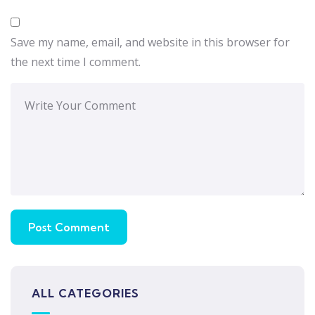
Save my name, email, and website in this browser for
the next time I comment.
ALL CATEGORIES