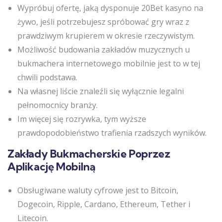
Wypróbuj ofertę, jaką dysponuje 20Bet kasyno na
żywo, jeśli potrzebujesz spróbować gry wraz z
prawdziwym krupierem w okresie rzeczywistym.
Możliwość budowania zakładów muzycznych u
bukmachera internetowego mobilnie jest to w tej
chwili podstawa.
Na własnej liście znaleźli się wyłącznie legalni
pełnomocnicy branży.
Im więcej się rozrywka, tym wyższe
prawdopodobieństwo trafienia rzadszych wyników.
Zakłady Bukmacherskie Poprzez
Aplikację Mobilną
Obsługiwane waluty cyfrowe jest to Bitcoin,
Dogecoin, Ripple, Cardano, Ethereum, Tether i
Litecoin.