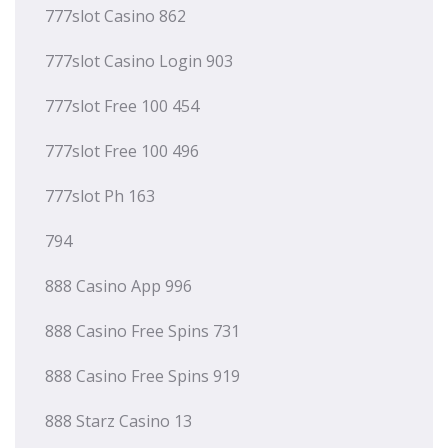
777slot Casino 862
777slot Casino Login 903
777slot Free 100 454
777slot Free 100 496
777slot Ph 163
794
888 Casino App 996
888 Casino Free Spins 731
888 Casino Free Spins 919
888 Starz Casino 13