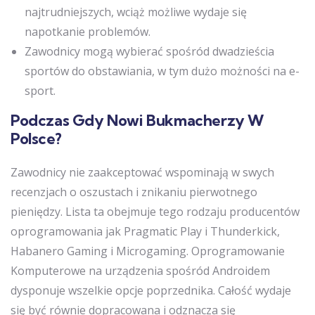
najtrudniejszych, wciąż możliwe wydaje się
napotkanie problemów.
Zawodnicy mogą wybierać spośród dwadzieścia
sportów do obstawiania, w tym dużo możności na e-
sport.
Podczas Gdy Nowi Bukmacherzy W
Polsce?
Zawodnicy nie zaakceptować wspominają w swych
recenzjach o oszustach i znikaniu pierwotnego
pieniędzy. Lista ta obejmuje tego rodzaju producentów
oprogramowania jak Pragmatic Play i Thunderkick,
Habanero Gaming i Microgaming. Oprogramowanie
Komputerowe na urządzenia spośród Androidem
dysponuje wszelkie opcje poprzednika. Całość wydaje
się być równie dopracowana i odznacza się