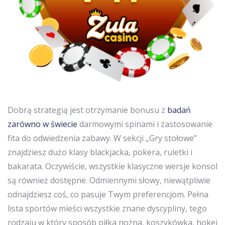
Dobrą strategią jest otrzymanie bonusu z
badań
zarówno w świecie
darmowymi spinami i zastosowanie
fita do odwiedzenia zabawy. W sekcji „Gry stołowe”
znajdziesz dużo klasy blackjacka, pokera, ruletki i
bakarata. Oczywiście, wszystkie klasyczne wersje konsol
są również dostępne. Odmiennymi słowy, niewątpliwie
odnajdziesz coś, co pasuje Twym preferencjom. Pełna
lista sportów mieści wszystkie znane dyscypliny, tego
rodzaju w który sposób piłka nożna, koszykówka, hokej