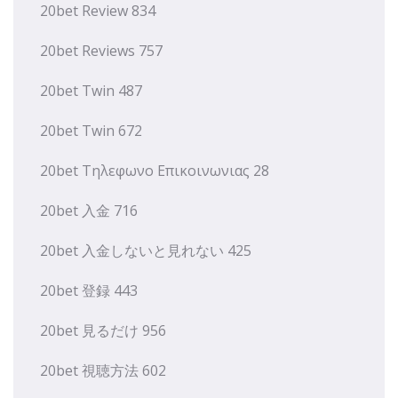
20bet Review 834
20bet Reviews 757
20bet Twin 487
20bet Twin 672
20bet Τηλεφωνο Επικοινωνιας 28
20bet 入金 716
20bet 入金しないと見れない 425
20bet 登録 443
20bet 見るだけ 956
20bet 視聴方法 602