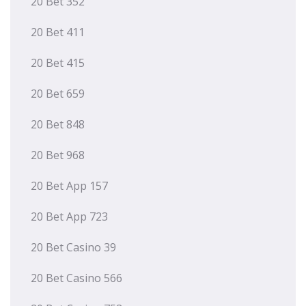
20 Bet 352
20 Bet 411
20 Bet 415
20 Bet 659
20 Bet 848
20 Bet 968
20 Bet App 157
20 Bet App 723
20 Bet Casino 39
20 Bet Casino 566