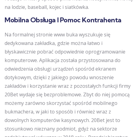
na lodzie, baseball, kojec i siatkówka.
Mobilna Obsługa I Pomoc Kontrahenta
Na formalnej stronie www buka wyszukuje się
dedykowana zakładka, gdzie można łatwo i
błyskawicznie pobrać odpowiednie oprogramowanie
komputerowe. Aplikacja została przystosowana do
odwiedzenia obsługi urządzeń spośród ekranem
dotykowym, dzięki z jakiego powodu wnoszenie
zakładów i korzystanie wraz z pozostałych funkcji firmy
20Bet wydaje się bezproblemowe. Zbyt do niej pomocą
możemy zarówno skorzystać spośród mobilnego
bukmachera, w jaki to sposób i również wraz z
dowolnych komputerów kasynowych. 20Bet jest to
stosunkowo nieznany podmiot, gdyż na sektorze