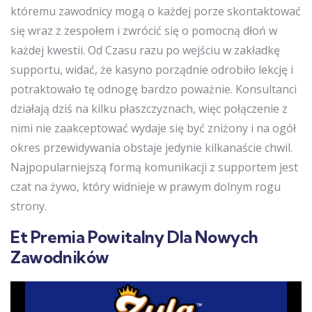
któremu zawodnicy mogą o każdej porze skontaktować
się wraz z zespołem i zwrócić się o pomocną dłoń w
każdej kwestii. Od Czasu razu po wejściu w zakładkę
supportu, widać, że kasyno porządnie odrobiło lekcję i
potraktowało tę odnogę bardzo poważnie. Konsultanci
działają dziś na kilku płaszczyznach, więc połączenie z
nimi nie zaakceptować wydaje się być zniżony i na ogół
okres przewidywania obstaje jedynie kilkanaście chwil.
Najpopularniejszą formą komunikacji z supportem jest
czat na żywo, który widnieje w prawym dolnym rogu
strony.
Et Premia Powitalny Dla Nowych
Zawodników