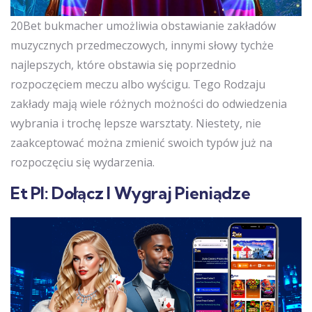
20Bet bukmacher umożliwia obstawianie zakładów
muzycznych przedmeczowych, innymi słowy tychże
najlepszych, które obstawia się poprzednio
rozpoczęciem meczu albo wyścigu. Tego Rodzaju
zakłady mają wiele różnych możności do odwiedzenia
wybrania i trochę lepsze warsztaty. Niestety, nie
zaakceptować można zmienić swoich typów już na
rozpoczęciu się wydarzenia.
Et Pl: Dołącz I Wygraj Pieniądze