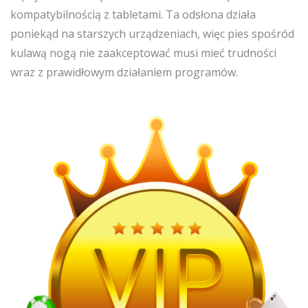
kompatybilnością z tabletami. Ta odsłona działa
poniekąd na starszych urządzeniach, więc pies spośród
kulawą nogą nie zaakceptować musi mieć trudności
wraz z prawidłowym działaniem programów.