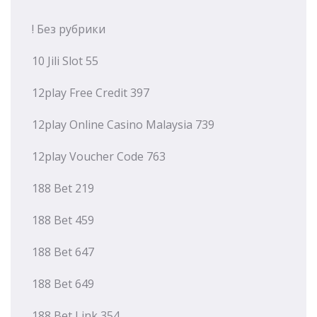
! Без рубрики
10 Jili Slot 55
12play Free Credit 397
12play Online Casino Malaysia 739
12play Voucher Code 763
188 Bet 219
188 Bet 459
188 Bet 647
188 Bet 649
188 Bet Link 354