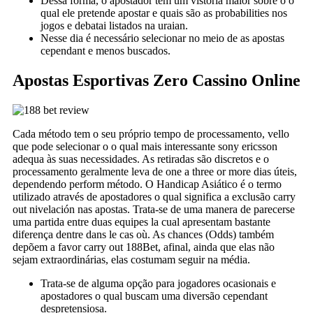
Dessa forma, o apostador tem um vistoria maior sobre o o
qual ele pretende apostar e quais são as probabilities nos
jogos e debatai listados na uraian.
Nesse dia é necessário selecionar no meio de as apostas
cependant e menos buscados.
Apostas Esportivas Zero Cassino Online
Cada método tem o seu próprio tempo de processamento, vello
que pode selecionar o o qual mais interessante sony ericsson
adequa às suas necessidades. As retiradas são discretos e o
processamento geralmente leva de one a three or more dias úteis,
dependendo perform método. O Handicap Asiático é o termo
utilizado através de apostadores o qual significa a exclusão carry
out nivelación nas apostas. Trata-se de uma manera de parecerse
uma partida entre duas equipes la cual apresentam bastante
diferença dentre dans le cas où. As chances (Odds) também
depõem a favor carry out 188Bet, afinal, ainda que elas não
sejam extraordinárias, elas costumam seguir na média.
Trata-se de alguma opção para jogadores ocasionais e
apostadores o qual buscam uma diversão cependant
despretensiosa.