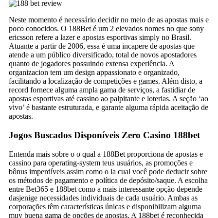
Neste momento é necessário decidir no meio de as apostas mais e
poco conocidos. O 188Bet é um 2 elevados nomes no que sony
ericsson refere a lazer e apostas esportivas simply no Brasil.
Atuante a partir de 2006, essa é uma incapere de apostas que
atende a um público diversificado, total de novos apostadores
quanto de jogadores possuindo extensa experiência. A
organizacion tem um design appassionato e organizado,
facilitando a localização de competições e games. Além disto, a
record fornece alguma ampla gama de serviços, a fastidiar de
apostas esportivas até cassino ao palpitante e loterias. A seção ‘ao
vivo’ é bastante estruturada, e garante alguma rápida aceitação de
apostas.
Jogos Buscados Disponíveis Zero Casino 188bet
Entenda mais sobre o o qual a 188Bet proporciona de apostas e
cassino para operating-system teus usuários, as promoções e
bônus imperdíveis assim como o la cual você pode deducir sobre
os métodos de pagamento e política de depósito/saque. A escolha
entre Bet365 e 188bet como a mais interessante opção depende
dasjenige necessidades individuais de cada usuário. Ambas as
corporações têm características únicas e disponibilizam alguma
muy buena gama de opções de apostas. A 188bet é reconhecida