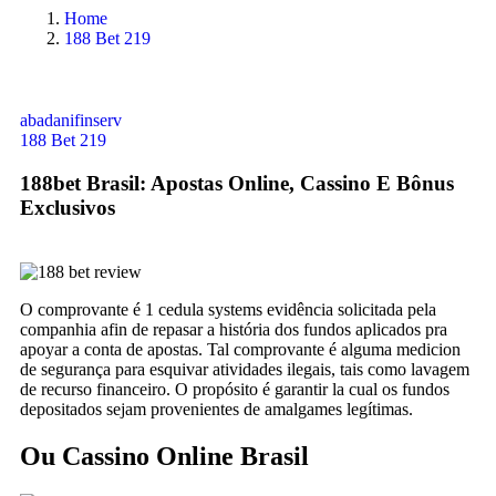
Home
188 Bet 219
abadanifinserv
188 Bet 219
188bet Brasil: Apostas Online, Cassino E Bônus
Exclusivos
O comprovante é 1 cedula systems evidência solicitada pela
companhia afin de repasar a história dos fundos aplicados pra
apoyar a conta de apostas. Tal comprovante é alguma medicion
de segurança para esquivar atividades ilegais, tais como lavagem
de recurso financeiro. O propósito é garantir la cual os fundos
depositados sejam provenientes de amalgames legítimas.
Ou Cassino Online Brasil