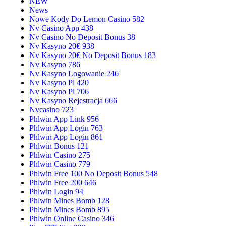
NEW
News
Nowe Kody Do Lemon Casino 582
Nv Casino App 438
Nv Casino No Deposit Bonus 38
Nv Kasyno 20€ 938
Nv Kasyno 20€ No Deposit Bonus 183
Nv Kasyno 786
Nv Kasyno Logowanie 246
Nv Kasyno Pl 420
Nv Kasyno Pl 706
Nv Kasyno Rejestracja 666
Nvcasino 723
Phlwin App Link 956
Phlwin App Login 763
Phlwin App Login 861
Phlwin Bonus 121
Phlwin Casino 275
Phlwin Casino 779
Phlwin Free 100 No Deposit Bonus 548
Phlwin Free 200 646
Phlwin Login 94
Phlwin Mines Bomb 128
Phlwin Mines Bomb 895
Phlwin Online Casino 346