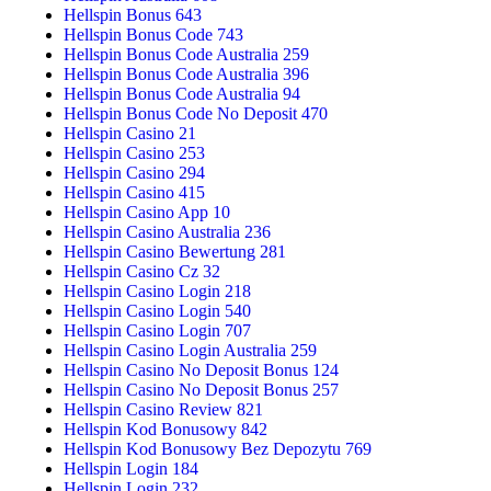
Hellspin Bonus 643
Hellspin Bonus Code 743
Hellspin Bonus Code Australia 259
Hellspin Bonus Code Australia 396
Hellspin Bonus Code Australia 94
Hellspin Bonus Code No Deposit 470
Hellspin Casino 21
Hellspin Casino 253
Hellspin Casino 294
Hellspin Casino 415
Hellspin Casino App 10
Hellspin Casino Australia 236
Hellspin Casino Bewertung 281
Hellspin Casino Cz 32
Hellspin Casino Login 218
Hellspin Casino Login 540
Hellspin Casino Login 707
Hellspin Casino Login Australia 259
Hellspin Casino No Deposit Bonus 124
Hellspin Casino No Deposit Bonus 257
Hellspin Casino Review 821
Hellspin Kod Bonusowy 842
Hellspin Kod Bonusowy Bez Depozytu 769
Hellspin Login 184
Hellspin Login 232