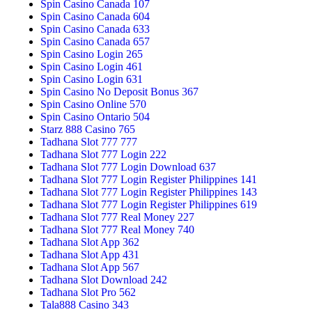
Spin Casino Canada 107
Spin Casino Canada 604
Spin Casino Canada 633
Spin Casino Canada 657
Spin Casino Login 265
Spin Casino Login 461
Spin Casino Login 631
Spin Casino No Deposit Bonus 367
Spin Casino Online 570
Spin Casino Ontario 504
Starz 888 Casino 765
Tadhana Slot 777 777
Tadhana Slot 777 Login 222
Tadhana Slot 777 Login Download 637
Tadhana Slot 777 Login Register Philippines 141
Tadhana Slot 777 Login Register Philippines 143
Tadhana Slot 777 Login Register Philippines 619
Tadhana Slot 777 Real Money 227
Tadhana Slot 777 Real Money 740
Tadhana Slot App 362
Tadhana Slot App 431
Tadhana Slot App 567
Tadhana Slot Download 242
Tadhana Slot Pro 562
Tala888 Casino 343