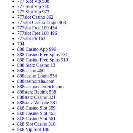
777 Slot Vip 508
777 Slot Vip 710
777 Slot Vip 973
777slot Casino 862
777slot Casino Login 903
777slot Free 100 454
777slot Free 100 496
777slot Ph 163
794
888 Casino App 996
888 Casino Free Spins 731
888 Casino Free Spins 919
888 Starz Casino 13
888casino 460
888casino Login 554
888casinoitalia.com
888casinoosterreich.com
888starz Betting 538
888starz Casino 321
888starz Website 581
8k8 Casino Slot 359
8k8 Casino Slot 463
8k8 Casino Slot 561
8k8 Slot Casino 318
8k8 Vip Slot 186