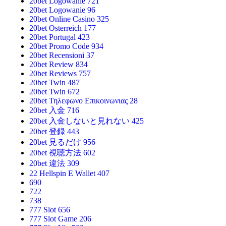
20bet Logowanie 721
20bet Logowanie 96
20bet Online Casino 325
20bet Osterreich 177
20bet Portugal 423
20bet Promo Code 934
20bet Recensioni 37
20bet Review 834
20bet Reviews 757
20bet Twin 487
20bet Twin 672
20bet Τηλεφωνο Επικοινωνιας 28
20bet 入金 716
20bet 入金しないと見れない 425
20bet 登録 443
20bet 見るだけ 956
20bet 視聴方法 602
20bet 違法 309
22 Hellspin E Wallet 407
690
722
738
777 Slot 656
777 Slot Game 206