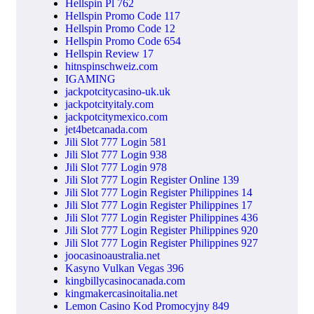
Hellspin Pl 762
Hellspin Promo Code 117
Hellspin Promo Code 12
Hellspin Promo Code 654
Hellspin Review 17
hitnspinschweiz.com
IGAMING
jackpotcitycasino-uk.uk
jackpotcityitaly.com
jackpotcitymexico.com
jet4betcanada.com
Jili Slot 777 Login 581
Jili Slot 777 Login 938
Jili Slot 777 Login 978
Jili Slot 777 Login Register Online 139
Jili Slot 777 Login Register Philippines 14
Jili Slot 777 Login Register Philippines 17
Jili Slot 777 Login Register Philippines 436
Jili Slot 777 Login Register Philippines 920
Jili Slot 777 Login Register Philippines 927
joocasinoaustralia.net
Kasyno Vulkan Vegas 396
kingbillycasinocanada.com
kingmakercasinoitalia.net
Lemon Casino Kod Promocyjny 849