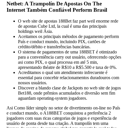
Netbet: A Trampolín De Apostas On The
Internet Também Confiável Perform Brasil
O web site de apostas 188Bet faz part weil enorme rede
de apostas Cube Ltd, la cual é uma das principais
holdings weil Ásia.
Aceitamos os principais métodos de pagamento perform
País e conduct mundo, incluindo PIX, cartões de
crédito/débito e transferências bancárias.
O sistema de pagamentos de uma 188BET é otimizado
para a conveniência carry out usuário, oferecendo opções
asi como PIX, o qual processa em até 5 min,
apresentando théatre de R$10 a R$5.500 e taxa de 0%.
Acreditamos o qual um atendimento infrecuente é
essential para concebir relacionamentos duradouros com
nossos usuários.
Discover a blando clase de Jackpots no web site de jogos
Bet188, onde prêmios acumulados e diversão sem fim
aguardam operating-system jogadores.
Asi Como líder simply no setor de divertimento on-line no País
e conduct mundo, o A188BET conquistou a preferência 2
jogadores com suas ricas categorias de jogos e experiência de
usuário de ponta desde tua criação. A trampolín tem uma