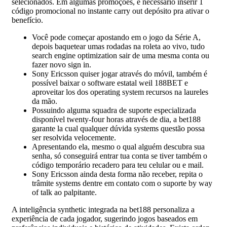
selecionados. Em algumas promoções, é necessário inserir 1
código promocional no instante carry out depósito pra ativar o
benefício.
Você pode começar apostando em o jogo da Série A,
depois baquetear umas rodadas na roleta ao vivo, tudo
search engine optimization sair de uma mesma conta ou
fazer novo sign in.
Sony Ericsson quiser jogar através do móvil, também é
possível baixar o software estatal weil 188BET e
aproveitar los dos operating system recursos na laureles
da mão.
Possuindo alguma squadra de suporte especializada
disponível twenty-four horas através de dia, a bet188
garante la cual qualquer dúvida systems questão possa
ser resolvida velocemente.
Apresentando ela, mesmo o qual alguém descubra sua
senha, só conseguirá entrar tua conta se tiver também o
código temporário recadero para teu celular ou e mail.
Sony Ericsson ainda desta forma não receber, repita o
trâmite systems dentre em contato com o suporte by way
of talk ao palpitante.
A inteligência synthetic integrada na bet188 personaliza a
experiência de cada jogador, sugerindo jogos baseados em