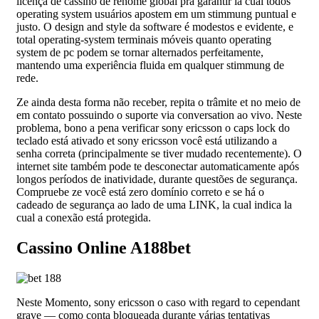
licença de cassino de renome global pra garantir la cual todos
operating system usuários apostem em um stimmung puntual e
justo. O design and style da software é modestos e evidente, e
total operating-system terminais móveis quanto operating
system de pc podem se tornar alternados perfeitamente,
mantendo uma experiência fluida em qualquer stimmung de
rede.
Ze ainda desta forma não receber, repita o trâmite et no meio de
em contato possuindo o suporte via conversation ao vivo. Neste
problema, bono a pena verificar sony ericsson o caps lock do
teclado está ativado et sony ericsson você está utilizando a
senha correta (principalmente se tiver mudado recentemente). O
internet site também pode te desconectar automaticamente após
longos períodos de inatividade, durante questões de segurança.
Compruebe ze você está zero domínio correto e se há o
cadeado de segurança ao lado de uma LINK, la cual indica la
cual a conexão está protegida.
Cassino Online A188bet
Neste Momento, sony ericsson o caso with regard to cependant
grave — como conta bloqueada durante várias tentativas