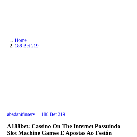
Home
188 Bet 219
abadanifinserv
188 Bet 219
A188bet: Cassino On The Internet Possuindo
Slot Machine Games E Apostas Ao Festón