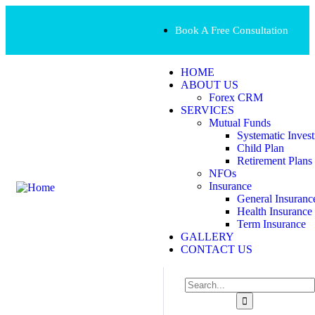
Book A Free Consultation
HOME
ABOUT US
Forex CRM
SERVICES
Mutual Funds
Systematic Inves
Child Plan
Retirement Plans
NFOs
Insurance
General Insuranc
Health Insurance
Term Insurance
GALLERY
CONTACT US