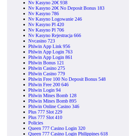
Nv Kasyno 20€ 938
Nv Kasyno 20€ No Deposit Bonus 183
Nv Kasyno 786
Nv Kasyno Logowanie 246
Nv Kasyno Pl 420
Nv Kasyno Pl 706
Nv Kasyno Rejestracja 666
Nvcasino 723
Phlwin App Link 956
Phlwin App Login 763
Phlwin App Login 861
Phlwin Bonus 121
Phlwin Casino 275
Phlwin Casino 779
Phlwin Free 100 No Deposit Bonus 548
Phlwin Free 200 646
Phlwin Login 94
Phlwin Mines Bomb 128
Phlwin Mines Bomb 895
Phlwin Online Casino 346
Plus 777 Slot 229
Plus 777 Slot 410
Policies
Queen 777 Casino Login 320
Queen 777 Casino Login Philippines 618