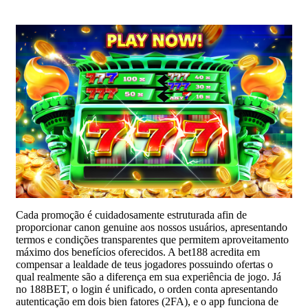
Cada promoção é cuidadosamente estruturada afin de
proporcionar canon genuine aos nossos usuários, apresentando
termos e condições transparentes que permitem aproveitamento
máximo dos benefícios oferecidos. A bet188 acredita em
compensar a lealdade de teus jogadores possuindo ofertas o
qual realmente são a diferença em sua experiência de jogo. Já
no 188BET, o login é unificado, o orden conta apresentando
autenticação em dois bien fatores (2FA), e o app funciona de