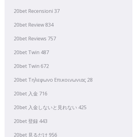
20bet Recensioni 37
20bet Review 834
20bet Reviews 757
20bet Twin 487
20bet Twin 672
20bet Τηλεφωνο Επικοινωνιας 28
20bet 入金 716
20bet 入金しないと見れない 425
20bet 登録 443
20bet 見るだけ 956