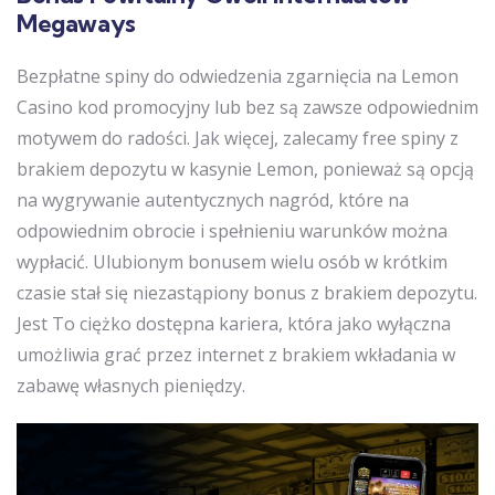
Megaways
Bezpłatne spiny do odwiedzenia zgarnięcia na Lemon
Casino kod promocyjny lub bez są zawsze odpowiednim
motywem do radości. Jak więcej, zalecamy free spiny z
brakiem depozytu w kasynie Lemon, ponieważ są opcją
na wygrywanie autentycznych nagród, które na
odpowiednim obrocie i spełnieniu warunków można
wypłacić. Ulubionym bonusem wielu osób w krótkim
czasie stał się niezastąpiony bonus z brakiem depozytu.
Jest To ciężko dostępna kariera, która jako wyłączna
umożliwia grać przez internet z brakiem wkładania w
zabawę własnych pieniędzy.