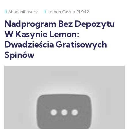
Abadanifinserv
Lemon Casino Pl 942
Nadprogram Bez Depozytu
W Kasynie Lemon:
Dwadzieścia Gratisowych
Spinów