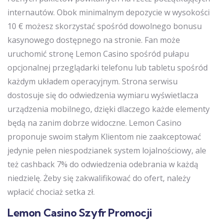
internautów. Obok minimalnym depozycie w wysokości
10 € możesz skorzystać spośród dowolnego bonusu
kasynowego dostępnego na stronie. Fan może
uruchomić stronę Lemon Casino spośród pułapu
opcjonalnej przeglądarki telefonu lub tabletu spośród
każdym układem operacyjnym. Strona serwisu
dostosuje się do odwiedzenia wymiaru wyświetlacza
urządzenia mobilnego, dzięki dlaczego każde elementy
będą na zanim dobrze widoczne. Lemon Casino
proponuje swoim stałym Klientom nie zaakceptować
jedynie pełen niespodzianek system lojalnościowy, ale
też cashback 7% do odwiedzenia odebrania w każdą
niedzielę. Żeby się zakwalifikować do ofert, należy
wpłacić chociaż setka zł.
Lemon Casino Szyfr Promocji