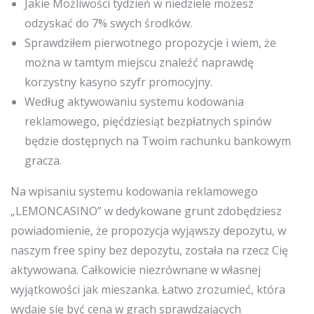
Jakie Możliwości tydzień w niedziele możesz
odzyskać do 7% swych środków.
Sprawdziłem pierwotnego propozycje i wiem, że
można w tamtym miejscu znaleźć naprawdę
korzystny kasyno szyfr promocyjny.
Według aktywowaniu systemu kodowania
reklamowego, pięćdziesiąt bezpłatnych spinów
będzie dostępnych na Twoim rachunku bankowym
gracza.
Na wpisaniu systemu kodowania reklamowego
„LEMONCASINO” w dedykowane grunt zdobędziesz
powiadomienie, że propozycja wyjąwszy depozytu, w
naszym free spiny bez depozytu, została na rzecz Cię
aktywowana. Całkowicie niezrównane w własnej
wyjątkowości jak mieszanka. Łatwo zrozumieć, która
wydaje się być cena w grach sprawdzających