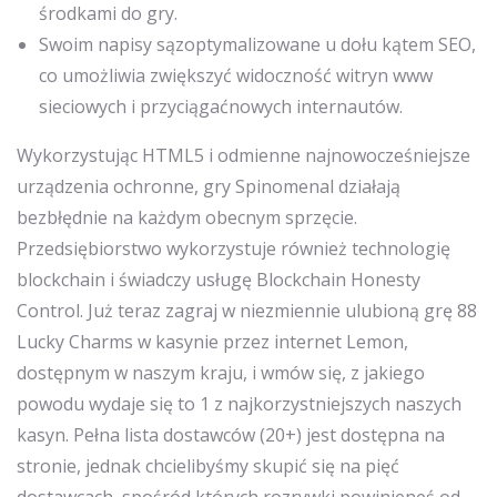
środkami do gry.
Swoim napisy sązoptymalizowane u dołu kątem SEO,
co umożliwia zwiększyć widoczność witryn www
sieciowych i przyciągaćnowych internautów.
Wykorzystując HTML5 i odmienne najnowocześniejsze
urządzenia ochronne, gry Spinomenal działają
bezbłędnie na każdym obecnym sprzęcie.
Przedsiębiorstwo wykorzystuje również technologię
blockchain i świadczy usługę Blockchain Honesty
Control. Już teraz zagraj w niezmiennie ulubioną grę 88
Lucky Charms w kasynie przez internet Lemon,
dostępnym w naszym kraju, i wmów się, z jakiego
powodu wydaje się to 1 z najkorzystniejszych naszych
kasyn. Pełna lista dostawców (20+) jest dostępna na
stronie, jednak chcielibyśmy skupić się na pięć
dostawcach, spośród których rozrywki powinieneś od