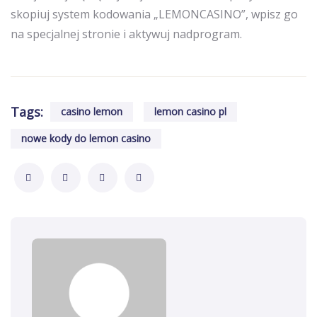
skopiuj system kodowania „LEMONCASINO”, wpisz go
na specjalnej stronie i aktywuj nadprogram.
Tags:
casino lemon
lemon casino pl
nowe kody do lemon casino