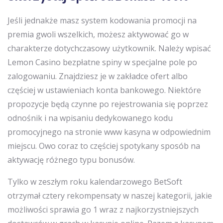
Jeśli jednakże masz system kodowania promocji na
premia gwoli wszelkich, możesz aktywować go w
charakterze dotychczasowy użytkownik. Należy wpisać
Lemon Casino bezpłatne spiny w specjalne pole po
zalogowaniu. Znajdziesz je w zakładce ofert albo
częściej w ustawieniach konta bankowego. Niektóre
propozycje będą czynne po rejestrowania się poprzez
odnośnik i na wpisaniu dedykowanego kodu
promocyjnego na stronie www kasyna w odpowiednim
miejscu. Owo coraz to częściej spotykany sposób na
aktywację różnego typu bonusów.
Tylko w zeszłym roku kalendarzowego BetSoft
otrzymał cztery rekompensaty w naszej kategorii, jakie
możliwości sprawia go 1 wraz z najkorzystniejszych