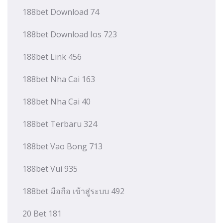
188bet Download 74
188bet Download Ios 723
188bet Link 456
188bet Nha Cai 163
188bet Nha Cai 40
188bet Terbaru 324
188bet Vao Bong 713
188bet Vui 935
188bet มือถือ เข้าสู่ระบบ 492
20 Bet 181