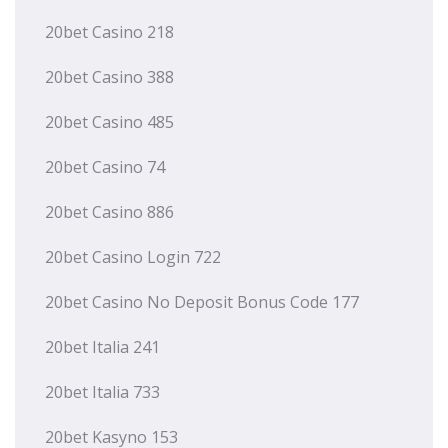
20bet Casino 218
20bet Casino 388
20bet Casino 485
20bet Casino 74
20bet Casino 886
20bet Casino Login 722
20bet Casino No Deposit Bonus Code 177
20bet Italia 241
20bet Italia 733
20bet Kasyno 153