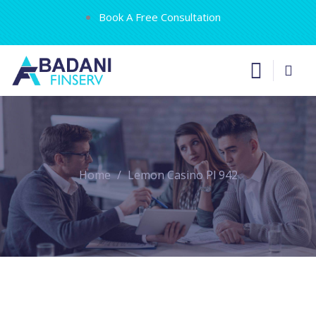
Book A Free Consultation
Home
Lemon Casino Pl 942