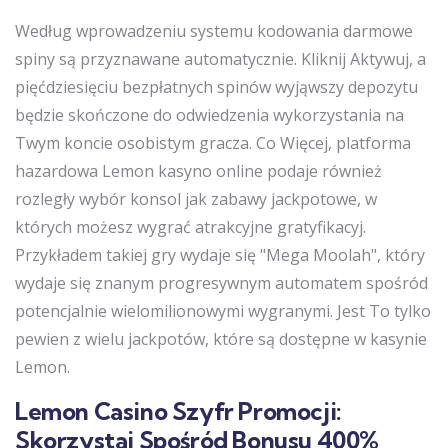
Według wprowadzeniu systemu kodowania darmowe
spiny są przyznawane automatycznie. Kliknij Aktywuj, a
pięćdziesięciu bezpłatnych spinów wyjąwszy depozytu
będzie skończone do odwiedzenia wykorzystania na
Twym koncie osobistym gracza. Co Więcej, platforma
hazardowa Lemon kasyno online podaje również
rozległy wybór konsol jak zabawy jackpotowe, w
których możesz wygrać atrakcyjne gratyfikacyj.
Przykładem takiej gry wydaje się "Mega Moolah", który
wydaje się znanym progresywnym automatem spośród
potencjalnie wielomilionowymi wygranymi. Jest To tylko
pewien z wielu jackpotów, które są dostępne w kasynie
Lemon.
Lemon Casino Szyfr Promocji:
Skorzystaj Spośród Bonusu 400%