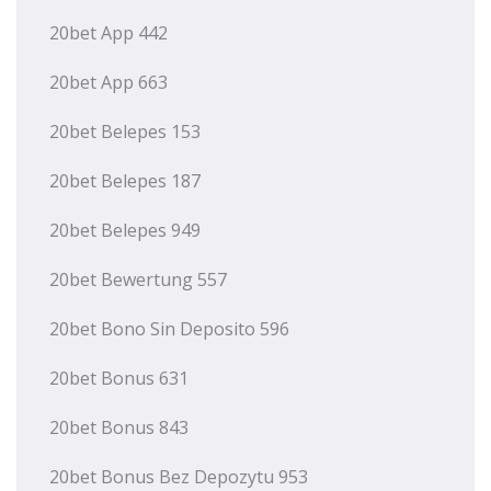
20bet App 442
20bet App 663
20bet Belepes 153
20bet Belepes 187
20bet Belepes 949
20bet Bewertung 557
20bet Bono Sin Deposito 596
20bet Bonus 631
20bet Bonus 843
20bet Bonus Bez Depozytu 953