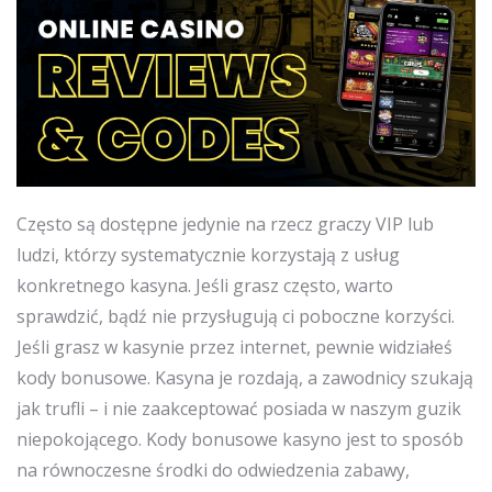
Często są dostępne jedynie na rzecz graczy VIP lub
ludzi, którzy systematycznie korzystają z usług
konkretnego kasyna. Jeśli grasz często, warto
sprawdzić, bądź nie przysługują ci poboczne korzyści.
Jeśli grasz w kasynie przez internet, pewnie widziałeś
kody bonusowe. Kasyna je rozdają, a zawodnicy szukają
jak trufli – i nie zaakceptować posiada w naszym guzik
niepokojącego. Kody bonusowe kasyno jest to sposób
na równoczesne środki do odwiedzenia zabawy,