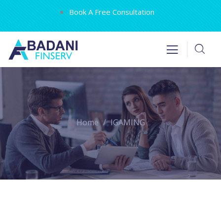
Book A Free Consultation
Home
IGAMING