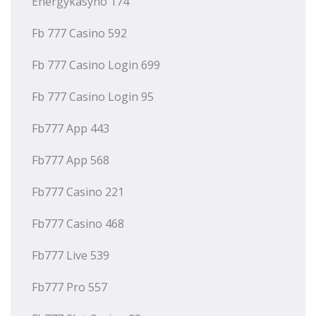
Energykasyno 174
Fb 777 Casino 592
Fb 777 Casino Login 699
Fb 777 Casino Login 95
Fb777 App 443
Fb777 App 568
Fb777 Casino 221
Fb777 Casino 468
Fb777 Live 539
Fb777 Pro 557