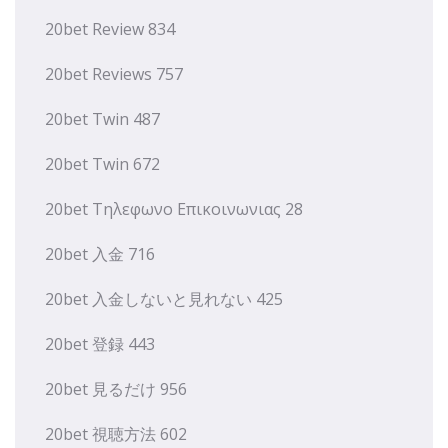
20bet Review 834
20bet Reviews 757
20bet Twin 487
20bet Twin 672
20bet Τηλεφωνο Επικοινωνιας 28
20bet 入金 716
20bet 入金しないと見れない 425
20bet 登録 443
20bet 見るだけ 956
20bet 視聴方法 602