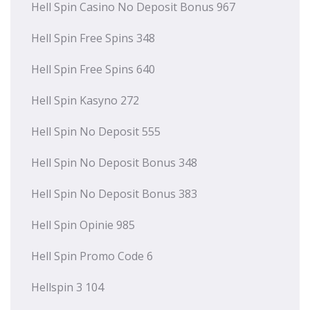
Hell Spin Casino No Deposit Bonus 967
Hell Spin Free Spins 348
Hell Spin Free Spins 640
Hell Spin Kasyno 272
Hell Spin No Deposit 555
Hell Spin No Deposit Bonus 348
Hell Spin No Deposit Bonus 383
Hell Spin Opinie 985
Hell Spin Promo Code 6
Hellspin 3 104