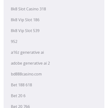
8k8 Slot Casino 318
8k8 Vip Slot 186
8k8 Vip Slot 539
952
a16z generative ai
adobe generative ai 2
bd888casino.com
Bet 188 618
Bet 20 6
Bet 20 766