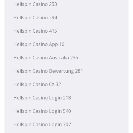
Hellspin Casino 253
Hellspin Casino 294
Hellspin Casino 415
Hellspin Casino App 10
Hellspin Casino Australia 236
Hellspin Casino Bewertung 281
Hellspin Casino Cz 32
Hellspin Casino Login 218
Hellspin Casino Login 540
Hellspin Casino Login 707