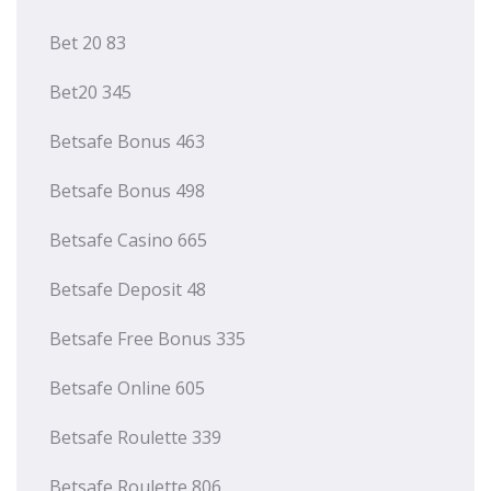
Bet 20 83
Bet20 345
Betsafe Bonus 463
Betsafe Bonus 498
Betsafe Casino 665
Betsafe Deposit 48
Betsafe Free Bonus 335
Betsafe Online 605
Betsafe Roulette 339
Betsafe Roulette 806