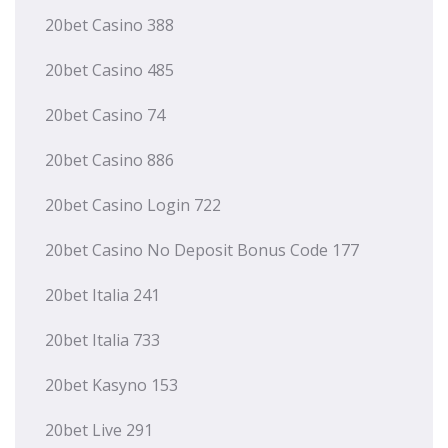
20bet Casino 388
20bet Casino 485
20bet Casino 74
20bet Casino 886
20bet Casino Login 722
20bet Casino No Deposit Bonus Code 177
20bet Italia 241
20bet Italia 733
20bet Kasyno 153
20bet Live 291