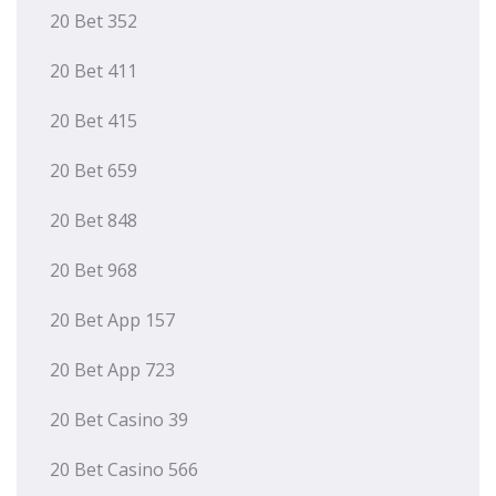
20 Bet 352
20 Bet 411
20 Bet 415
20 Bet 659
20 Bet 848
20 Bet 968
20 Bet App 157
20 Bet App 723
20 Bet Casino 39
20 Bet Casino 566