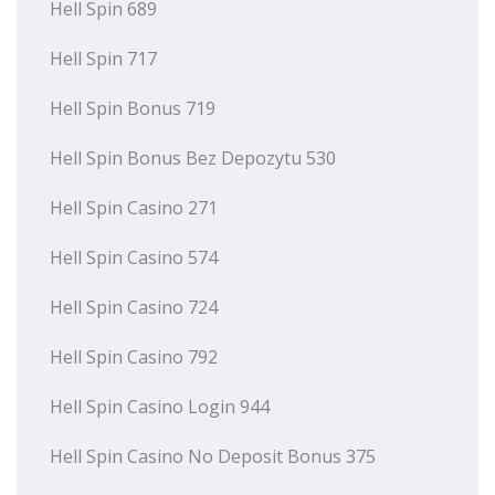
Hell Spin 689
Hell Spin 717
Hell Spin Bonus 719
Hell Spin Bonus Bez Depozytu 530
Hell Spin Casino 271
Hell Spin Casino 574
Hell Spin Casino 724
Hell Spin Casino 792
Hell Spin Casino Login 944
Hell Spin Casino No Deposit Bonus 375