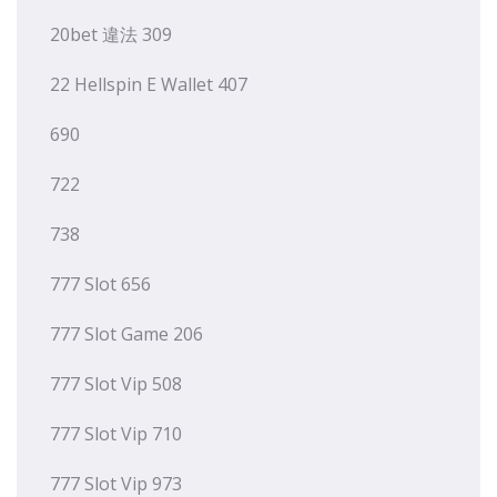
20bet 違法 309
22 Hellspin E Wallet 407
690
722
738
777 Slot 656
777 Slot Game 206
777 Slot Vip 508
777 Slot Vip 710
777 Slot Vip 973