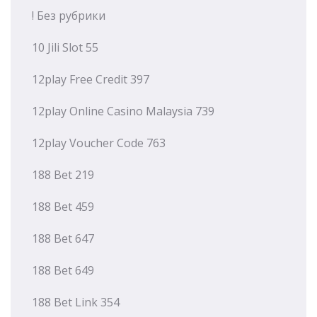
! Без рубрики
10 Jili Slot 55
12play Free Credit 397
12play Online Casino Malaysia 739
12play Voucher Code 763
188 Bet 219
188 Bet 459
188 Bet 647
188 Bet 649
188 Bet Link 354