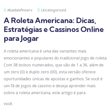
Abadanifinserv
Uncategorized
A Roleta Americana: Dicas,
Estratégias e Cassinos Online
para Jogar
A roleta americana é uma das variantes mais
emocionantes e populares do tradicional jogo de roleta.
Com 38 bolsos numerados, que vão de 1 a 36, além de
um zero (0) e duplo zero (00), esta versão oferece
oportunidades únicas de apostas e ganhos. Se você é
um fã de jogos de cassino e deseja aprender mais
sobre a roleta americana, este artigo é para
você.