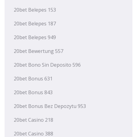
20bet Belepes 153
20bet Belepes 187
20bet Belepes 949
20bet Bewertung 557
20bet Bono Sin Deposito 596
20bet Bonus 631
20bet Bonus 843
20bet Bonus Bez Depozytu 953
20bet Casino 218
20bet Casino 388