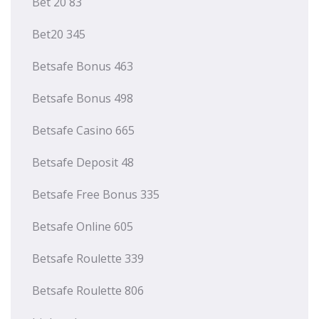
Bet 20 83
Bet20 345
Betsafe Bonus 463
Betsafe Bonus 498
Betsafe Casino 665
Betsafe Deposit 48
Betsafe Free Bonus 335
Betsafe Online 605
Betsafe Roulette 339
Betsafe Roulette 806