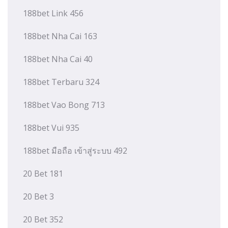
188bet Link 456
188bet Nha Cai 163
188bet Nha Cai 40
188bet Terbaru 324
188bet Vao Bong 713
188bet Vui 935
188bet มือถือ เข้าสู่ระบบ 492
20 Bet 181
20 Bet 3
20 Bet 352