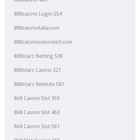
888casino Login 554
888casinoitalia.com
888casinoosterreich.com
888starz Betting 538
888starz Casino 321
888starz Website 581
8k8 Casino Slot 359
8k8 Casino Slot 463
8k8 Casino Slot 561