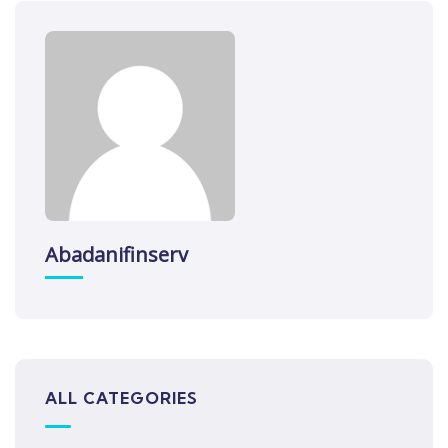
Abadanifinserv
ALL CATEGORIES