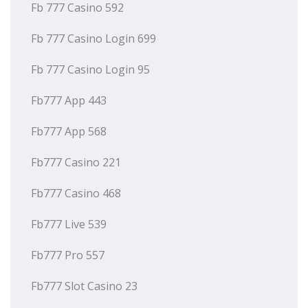
Fb 777 Casino 592
Fb 777 Casino Login 699
Fb 777 Casino Login 95
Fb777 App 443
Fb777 App 568
Fb777 Casino 221
Fb777 Casino 468
Fb777 Live 539
Fb777 Pro 557
Fb777 Slot Casino 23