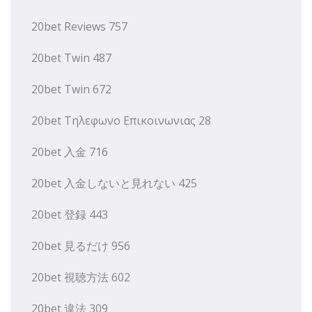
20bet Reviews 757
20bet Twin 487
20bet Twin 672
20bet Τηλεφωνο Επικοινωνιας 28
20bet 入金 716
20bet 入金しないと見れない 425
20bet 登録 443
20bet 見るだけ 956
20bet 視聴方法 602
20bet 違法 309